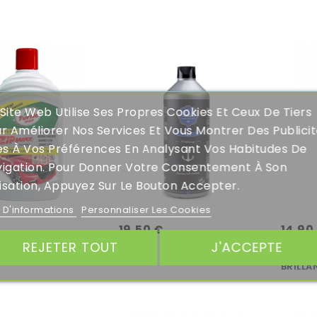
Site Web Utilise Ses Propres Cookies Et Ceux De Tiers
r Améliorer Nos Services Et Vous Montrer Des Publici
es À Vos Préférences En Analysant Vos Habitudes De
igation. Pour Donner Votre Consentement À Son
lisation, Appuyez Sur Le Bouton Accepter.
s D'informations
Personnaliser Les Cookies
19,50 €
14,90
REJETER TOUT
J'ACCEPTE
X SHAMPOING
SALT
SHAMP
BRILLA