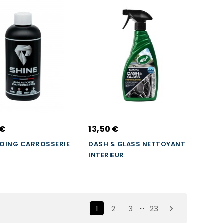
 €
13,50 €
OING CARROSSERIE
DASH & GLASS NETTOYANT
INTERIEUR
…
1
2
3
23
