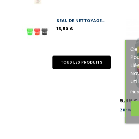
SEAU DE NETTOYAGE...
15,50 €
Ce 
Pou
TOUS LES PRODUITS
Lié
Nav
Uti
Plu
5,99 €
ZIP WA