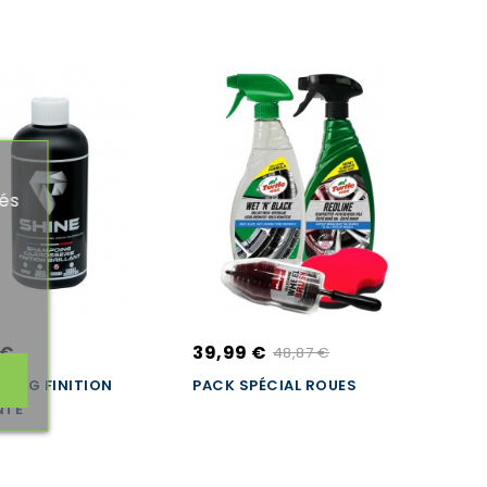
tés
 €
39,99 €
48,87 €
OING FINITION
PACK SPÉCIAL ROUES
NTE