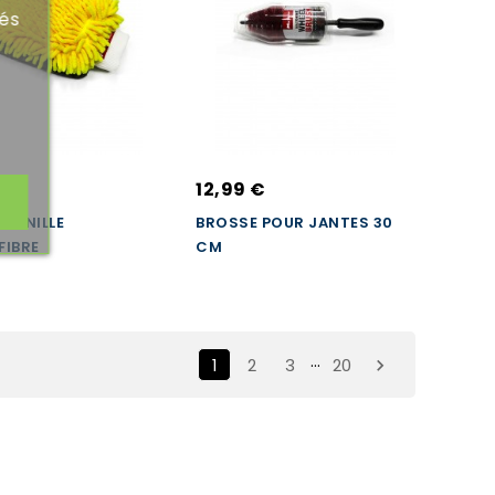
tés
 €
12,99 €
HENILLE
BROSSE POUR JANTES 30
FIBRE
CM
…
1
2
3
20
