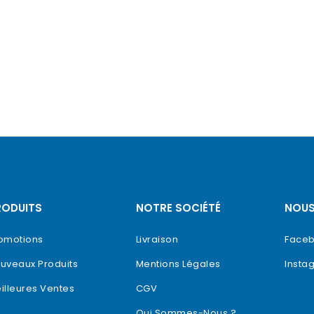
RODUITS
NOTRE SOCIÉTÉ
NOUS
omotions
Livraison
Face
uveaux Produits
Mentions Légales
Insta
illeures Ventes
CGV
Qui Sommes-Nous ?