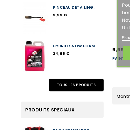
Pou
PINCEAU DETAILING...
Lié
9,99 €
Nav
Uti
Plu
HYBRID SNOW FOAM
9,99 €
24,95 €
PAINT P
TOUS LES PRODUITS
Montr
PRODUITS SPECIAUX