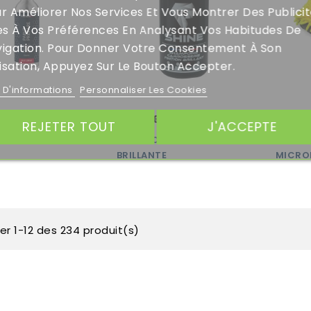
r Améliorer Nos Services Et Vous Montrer Des Publici
es À Vos Préférences En Analysant Vos Habitudes De
igation. Pour Donner Votre Consentement À Son
lisation, Appuyez Sur Le Bouton Accepter.
s D'informations
Personnaliser Les Cookies
14,90 €
12,95
REJETER TOUT
J'ACCEPTE
REPARE
SHAMPOING FINITION
GANT C
BRILLANTE
MICRO
er 1-12 des 234 produit(s)