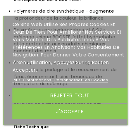
Polymères de cire synthétique - augmente
la profondeur de la couleur, la brillance
Ce Site Web Utilise Ses Propres Cookies Et
Polymères super hydrophobes et SiO2 -
Ceux De Tiers Pour Améliorer Nos Services Et
mélange unique BOOSTE l’effet hydrophobe
Vous Montrer Des Publicités Liées À Vos
et la protection aux produits chimiques
Préférences En Analysant Vos Habitudes De
pendant des mois
Navigation. Pour Donner Votre Consentement
À Son Utilisation, Appuyez Sur Le Bouton
Séchage instantané - le mélange unique
augmente le perlage et le recouvrement de
Accepter.
l'eau, économisant ainsi beaucoup de
Plus D'informations
Personnaliser Les Cookies
temps lors du séchage.
REJETER TOUT
Améliore l'apparence et ajoute de la
brillance au plastique extérieur et aux
garnitures.
J'ACCEPTE
Fiche Technique