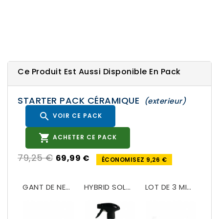
Ce Produit Est Aussi Disponible En Pack
STARTER PACK CÉRAMIQUE
(exterieur)

VOIR CE PACK

ACHETER CE PACK
79,25 €
69,99 €
ÉCONOMISEZ 9,26 €
HYBRID SOLUTIONS CERAMIC WASH & WAX
GANT DE NETTOYAGE MICROFIBRE TWISTED LOOP – VIOLET
HYBRID SOLUTIONS CERAMIC WET WAX
LOT DE 3 MICROFIBRES REVERSIBLE 600GSM