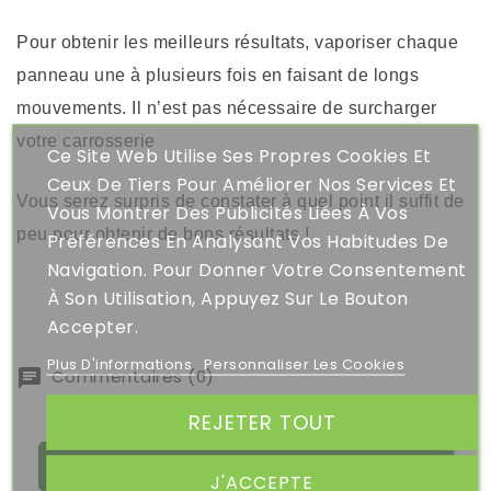
Pour obtenir les meilleurs résultats, vaporiser chaque 
panneau une à plusieurs fois en faisant de longs 
mouvements. Il n’est pas nécessaire de surcharger 
votre carrosserie
Ce Site Web Utilise Ses Propres Cookies Et
Ceux De Tiers Pour Améliorer Nos Services Et
Vous serez surpris de constater à quel point il suffit de 
Vous Montrer Des Publicités Liées À Vos
peu pour obtenir de bons résultats !
Préférences En Analysant Vos Habitudes De
Navigation. Pour Donner Votre Consentement
À Son Utilisation, Appuyez Sur Le Bouton
Accepter.
Plus D'informations
Personnaliser Les Cookies
Commentaires (0)
REJETER TOUT
SOYEZ LE PREMIER À DONNER VOTRE AVIS
J'ACCEPTE