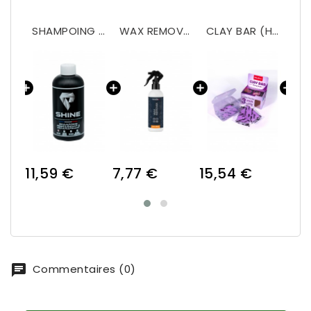
PAINT PREPARE
SHAMPOING DEGRAISSANT & DEPARAFINANT
WAX REMOVER
CLAY BAR (Heavy cut)
11,59 €
7,77 €
15,54 €
9,3
Commentaires (0)