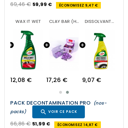
69,46 €
59,99 €
ÉCONOMISEZ 9,47 €
MICROFIBRE EN ARGILE - FINE GRADE
WAX IT WET
CLAY BAR (Heavy cut)
DISSOLVANT INSECTES ET GOUDRON - BUG & TAR REMOVER
12,08 €
17,26 €
9,07 €
PACK DECONTAMINATION PRO
(nos-

packs)
VOIR CE PACK
66,86 €
51,99 €
ÉCONOMISEZ 14,87 €