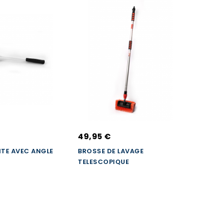
49,95 €
9,99
TE AVEC ANGLE
BROSSE DE LAVAGE
PINCE
TELESCOPIQUE
& EXT