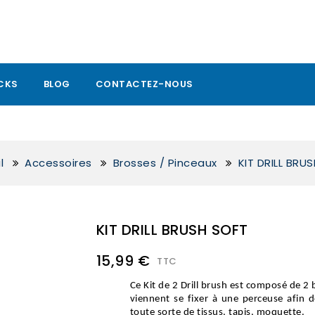
CKS
BLOG
CONTACTEZ-NOUS
l
Accessoires
Brosses / Pinceaux
KIT DRILL BRU
KIT DRILL BRUSH SOFT
15,99 €
TTC
Ce Kit de 2 Drill brush est composé de 2 b
viennent se fixer à une perceuse afin d
toute sorte de tissus, tapis, moquette.