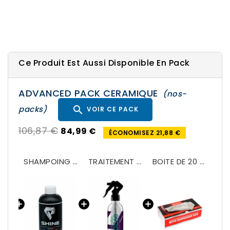
Ce Produit Est Aussi Disponible En Pack
ADVANCED PACK CERAMIQUE
(nos-

packs)
VOIR CE PACK
106,87 €
84,99 €
ÉCONOMISEZ 21,88 €
PAINT PREPARE
SHAMPOING DEGRAISSANT & DEPARAFINANT
TRAITEMENT CERAMIQUE DC 60
BOITE DE 20 MICROFIBRES 180GSM